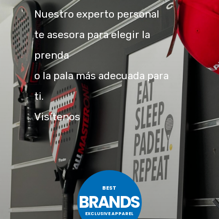
Nuestro experto personal
te asesora para elegir la
prenda
o la pala más adecuada para
ti.
Visítenos
BEST
BRANDS
EXCLUSIVE APPAREL