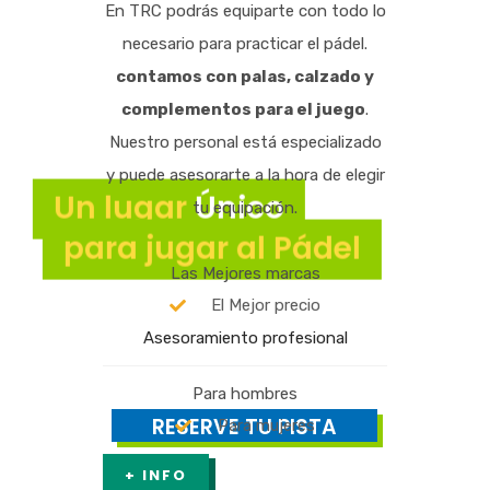
En TRC podrás equiparte con todo lo
necesario para practicar el pádel.
contamos con palas, calzado y
complementos para el juego
.
Nuestro personal está especializado
y puede asesorarte a la hora de elegir
Un lugar
Único
tu equipación.
para jugar al Pádel
Las Mejores marcas
El Mejor precio
Asesoramiento profesional
Para hombres
EL MEJOR CLUB EN BENALMÁDENA
RESERVE TU PISTA
Para mujeres
PARA PRACTICAR DEPORTE
DISFRUTA AL AIRE LIBRE
+ INFO